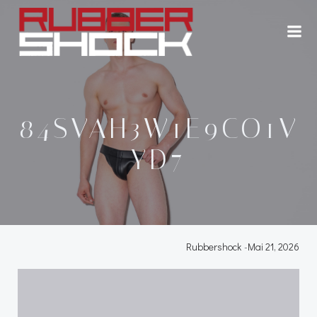
Zum
Inhalt
springen
84SVAH3W1E9CO1V
YD7
Rubbershock
-
Mai 21, 2026